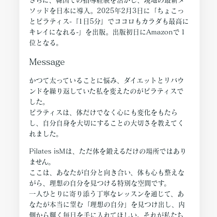
ソッドを日本に導入。2025年2月3日に「ちょこっ
とピラティス-『1日5分』でココロもカラダも最高に
キレイになれる-」を出版。出版初日にAmazonで１
位となる。
Message
かつて太っていることに悩み、ダイエットとリバウ
ンドを繰り返していた私を変えたのがピラティスで
した。
ピラティスは、体だけでなく心にも変化をもたら
し、自分自身を大切にすることの大切さを教えてく
れました。
Pilates isMは、ただ体を鍛えるだけの場所ではあり
ません。
ここは、あなたが自分と向き合い、体も心も整えな
がら、理想の自分を見つける特別な空間です。
一人ひとりに寄り添う丁寧なレッスンを通じて、あ
なたが本当に望む「理想の自分」を見つけ出し、内
側から輝く毎日を手に入れてほしい。それが私たち