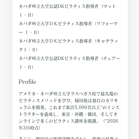
ネバダ州立大学公認DKピラティス指導者（マット
Ⅰ・Ⅱ）
ネバダ州立大学ＤＫピラティス指導者（リフォーマ
ー Ⅰ・Ⅱ）
ネバダ州立大学ＤＫピラティス指導者（キャデラッ
クⅠ・Ⅱ）
ネバダ州立大学公認DKピラティス指導者（チェアー
Ⅰ・Ⅱ）
Profile
アメリカ・ネバダ州立大学ラスベガス校で最先端の
ピラティスメソッドを学び、帰国後は独自のカリキ
ュラムを開発。これまで累計5,000名以上*のインス
トラクターを養成し、東京・沖縄・韓国、そしてオ
ンラインで多くのピラティス講座を開講。（*2026
年3月時点）
さらに、韓国での指導経験を活かし、現地の最新メ