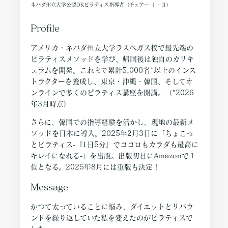
ネバダ州立大学公認DKピラティス指導者（チェアー Ⅰ・Ⅱ）
Profile
アメリカ・ネバダ州立大学ラスベガス校で最先端の
ピラティスメソッドを学び、帰国後は独自のカリキ
ュラムを開発。これまで累計5,000名*以上のインス
トラクターを養成し、東京・沖縄・韓国、そしてオ
ンラインで多くのピラティス講座を開講。（*2026
年3月時点）
さらに、韓国での指導経験を活かし、現地の最新メ
ソッドを日本に導入。2025年2月3日に「ちょこっ
とピラティス-『1日5分』でココロもカラダも最高に
キレイになれる-」を出版。出版初日にAmazonで１
位となる。2025年8月には重版も決定！
Message
かつて太っていることに悩み、ダイエットとリバウ
ンドを繰り返していた私を変えたのがピラティスで