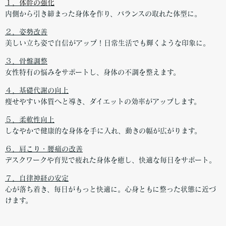
１，体幹の強化
内側から引き締まった身体を作り、バランスの取れた体型に。
２，姿勢改善
美しい立ち姿で自信がアップ！日常生活でも輝くような印象に。
３，骨盤調整
女性特有の悩みをサポートし、身体の不調を整えます。
４，基礎代謝の向上
痩せやすい体質へと導き、ダイエットの効率がアップします。
５，柔軟性向上
しなやかで健康的な身体を手に入れ、動きの幅が広がります。
６，肩こり・腰痛の改善
デスクワークや育児で疲れた身体を癒し、快適な毎日をサポート。
７，自律神経の安定
心が落ち着き、毎日がもっと快適に。心身ともに整った状態に近づ
けます。